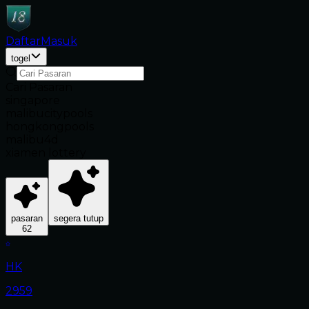
Daftar
Masuk
togel
Cari Pasaran
singapore
malibucitypools
hongkongpools
malibu4d
xiamen lottery
pasaran
segera tutup
62
HK
2959