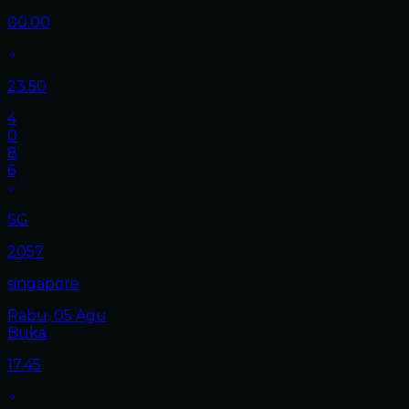
00.00
23.50
4
0
8
6
SG
2057
singapore
Rabu, 05 Agu
Buka
17.45