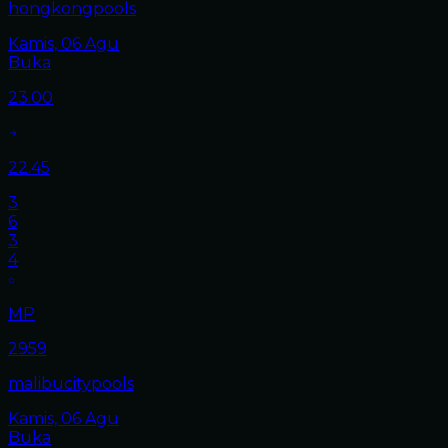
hongkongpools
Kamis, 06 Agu
Buka
23.00
22.45
3
6
3
4
MP
2959
malibucitypools
Kamis, 06 Agu
Buka