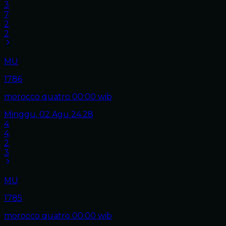
3
7
2
2
MU
1786
morocco quatro 00:00 wib
Minggu, 02 Agu
24.28
4
4
2
3
MU
1785
morocco quatro 00:00 wib