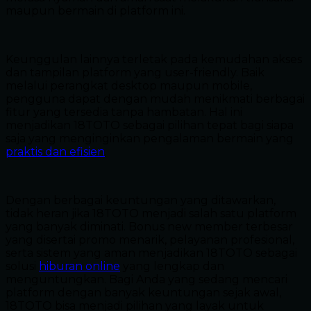
maupun bermain di platform ini.
Keunggulan lainnya terletak pada kemudahan akses
dan tampilan platform yang user-friendly. Baik
melalui perangkat desktop maupun mobile,
pengguna dapat dengan mudah menikmati berbagai
fitur yang tersedia tanpa hambatan. Hal ini
menjadikan 18TOTO sebagai pilihan tepat bagi siapa
saja yang menginginkan pengalaman bermain yang
praktis dan efisien
.
Dengan berbagai keuntungan yang ditawarkan,
tidak heran jika 18TOTO menjadi salah satu platform
yang banyak diminati. Bonus new member terbesar
yang disertai promo menarik, pelayanan profesional,
serta sistem yang aman menjadikan 18TOTO sebagai
solusi
hiburan online
yang lengkap dan
menguntungkan. Bagi Anda yang sedang mencari
platform dengan banyak keuntungan sejak awal,
18TOTO bisa menjadi pilihan yang layak untuk