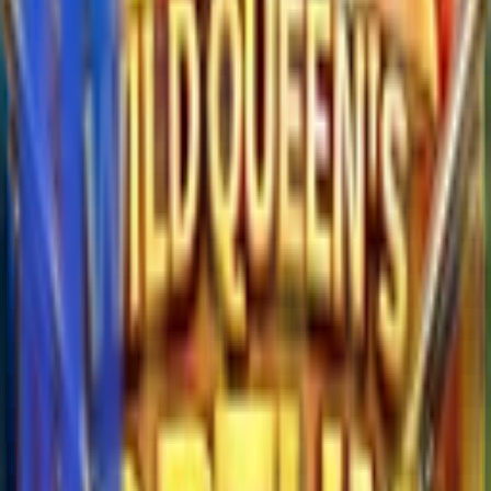
menjadi keuntungan tersendiri, terutama bagi
mereka yang ingin mencoba peruntungan sekaligus
memahami sistem permainan yang tersedia.
Selain bonus yang menggiurkan, 18TOTO juga
menawarkan berbagai promo tambahan yang rutin
diperbarui. Mulai dari
cashback
, bonus deposit harian,
hingga program loyalitas yang memberikan reward
bagi pemain aktif. Kombinasi dari berbagai promo ini
membuat setiap aktivitas bermain menjadi lebih
bernilai dan memberikan peluang keuntungan yang
lebih besar.
Tidak hanya itu, 18TOTO juga dikenal dengan
sistem
pelayanan
yang cepat dan responsif. Dukungan
customer service yang tersedia 24 jam memastikan
setiap kendala atau pertanyaan pengguna dapat
ditangani dengan baik. Keamanan data pengguna
juga menjadi prioritas utama, sehingga pemain dapat
merasa nyaman dan aman saat melakukan transaksi