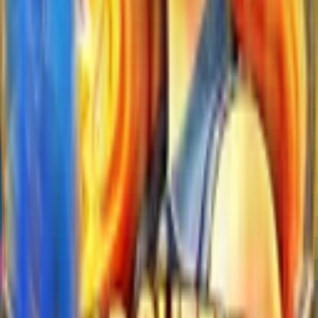
Banyak Keuntungan
Dalam dunia hiburan online yang semakin
berkembang, banyak platform berlomba-lomba
memberikan penawaran terbaik bagi para
penggunanya. Salah satu yang menonjol adalah
18TOTO
, yang dikenal dengan program bonus new
member terbesar serta berbagai keuntungan
menarik yang sulit untuk dilewatkan. Bagi para
pemula maupun pemain berpengalaman, kehadiran
bonus ini menjadi daya tarik utama untuk memulai
pengalaman bermain yang lebih menguntungkan.
Bonus new member
dari 18TOTO dirancang khusus
untuk memberikan nilai tambah sejak awal
pendaftaran. Dengan nominal bonus yang besar,
pengguna baru memiliki kesempatan lebih luas
untuk mengeksplorasi berbagai permainan tanpa
harus mengeluarkan modal besar. Hal ini tentu