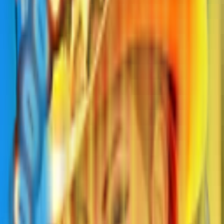
RICH
Clash of Clans SUPER RICH
SUPER RICH
Clash of Clans Crash Mania SUPER RICH
SUPER RICH
Gates of Olympus Super Scatter
Pragmatic Play
Mahjong Ways
PG Soft
Gates of Olympus 1000
Pragmatic Play
Mahjong Ways 2
PG Soft
Sweet Bonanza
Pragmatic Play
Rekomendasi
Lihat Semua
Tombstone Rip
No Limit City
Fury of Anubis
Pragmatic Play
Lightning Roulette
Evolution Gaming
World Cup 2026
Eclipse Studio
Fire in the Hole 3
No Limit City
All Stars - World Cup 2026
Eclipse Studio
Mines+
Pragmatic Play
Limbo+
Pragmatic Play
Spire+
Pragmatic Play
Koi Gate
Habanero
Crazy Time
Evolution Gaming
Clash of Clans Super Scatter SUPER RICH
SUPER
RICH
Clash of Clans SUPER RICH
SUPER RICH