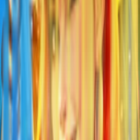
Plinko+
Pragmatic Play
Duck Hunters
No Limit City
Lightning Baccarat
Evolution Gaming
Super Sic Bo
Evolution Gaming
Game Slot Terbaik
Lihat Semua
Clash of Clans SUPER RICH
SUPER RICH
Clash of Clans Super Scatter SUPER RICH
SUPER
RICH
Mahjong Ways
PG Soft
Gates of Olympus 1000
Pragmatic Play
Mahjong Ways 2
PG Soft
Wild Bounty Showdown
PG Soft
Wild Bandito
PG Soft
Gates of Olympus Super Scatter
Pragmatic Play
Lucky Neko
PG Soft
Mahjong Wins 3 - Black Scatter
Pragmatic Play
Starlight Princess 1000
Pragmatic Play
Mahjong Wins 2
Pragmatic Play
Dealer Live Casino Terbaik
Lihat Semua
Mega Wheel
Pragmatic Play
Lightning Roulette
Evolution Gaming
Crazy Time
Evolution Gaming
Sweet Bonanza CandyLand
Pragmatic Play
Mega Sic Bo
Pragmatic Play