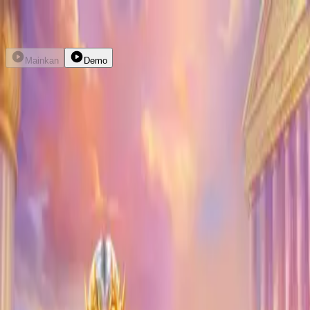
Daftar
Masuk
Mainkan
Demo
Gates of Olympus Super Scatter
pragmatic
kembali
18TOTO Bonus New
Member Terbesar dengan
Banyak Keuntungan
Dalam dunia hiburan online yang semakin
berkembang, banyak platform berlomba-lomba
memberikan penawaran terbaik bagi para
penggunanya. Salah satu yang menonjol adalah
18TOTO
, yang dikenal dengan program bonus new
member terbesar serta berbagai keuntungan