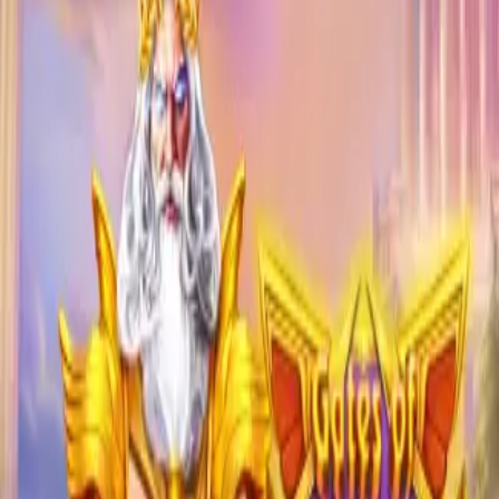
menarik yang sulit untuk dilewatkan. Bagi para
pemula maupun pemain berpengalaman, kehadiran
bonus ini menjadi daya tarik utama untuk memulai
pengalaman bermain yang lebih menguntungkan.
Bonus new member
dari 18TOTO dirancang khusus
untuk memberikan nilai tambah sejak awal
pendaftaran. Dengan nominal bonus yang besar,
pengguna baru memiliki kesempatan lebih luas
untuk mengeksplorasi berbagai permainan tanpa
harus mengeluarkan modal besar. Hal ini tentu
menjadi keuntungan tersendiri, terutama bagi
mereka yang ingin mencoba peruntungan sekaligus
memahami sistem permainan yang tersedia.
Selain bonus yang menggiurkan, 18TOTO juga
menawarkan berbagai promo tambahan yang rutin
diperbarui. Mulai dari
cashback
, bonus deposit harian,
hingga program loyalitas yang memberikan reward
bagi pemain aktif. Kombinasi dari berbagai promo ini