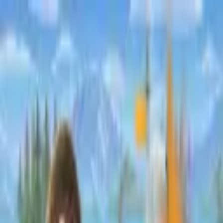
Daftar
Masuk
casino
Cari Permainan
crazy time
clash of clans super rich
koi gate
limbo+
duck hunters
crash game
for you
slot
live casino
4
arcade
fishing
2603
635
104
21
Provider :
All
Clash of Clans Crash Mania SUPER RICH
SUPER RICH
Spaceman
Pragmatic Play
High Flyer
Pragmatic Play
Big Bass Crash
Pragmatic Play