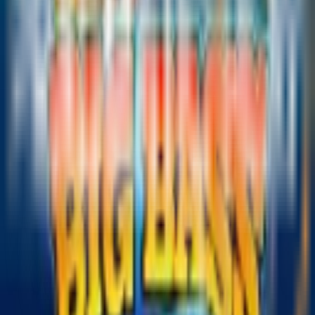
Tidak hanya itu, 18TOTO juga dikenal dengan
sistem
pelayanan
yang cepat dan responsif. Dukungan
customer service yang tersedia 24 jam memastikan
setiap kendala atau pertanyaan pengguna dapat
ditangani dengan baik. Keamanan data pengguna
juga menjadi prioritas utama, sehingga pemain dapat
merasa nyaman dan aman saat melakukan transaksi
maupun bermain di platform ini.
Keunggulan lainnya terletak pada kemudahan akses
dan tampilan platform yang user-friendly. Baik
melalui perangkat desktop maupun mobile,
pengguna dapat dengan mudah menikmati berbagai
fitur yang tersedia tanpa hambatan. Hal ini
menjadikan 18TOTO sebagai pilihan tepat bagi siapa
saja yang menginginkan pengalaman bermain yang
praktis dan efisien
.