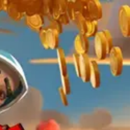
k Keuntungan
ran terbaik bagi para penggunanya. Salah satu yang
an menarik yang sulit untuk dilewatkan. Bagi para
galaman bermain yang lebih menguntungkan.
 Dengan nominal bonus yang besar, pengguna baru
sar. Hal ini tentu menjadi keuntungan tersendiri,
.