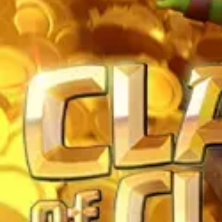
Selain bonus yang menggiurkan, 18TOTO juga menawar
program loyalitas yang memberikan reward bagi pemain 
memberikan peluang keuntungan yang lebih besar.
Tidak hanya itu, 18TOTO juga dikenal dengan
sistem p
kendala atau pertanyaan pengguna dapat ditangani d
dan aman saat melakukan transaksi maupun bermain di 
Keunggulan lainnya terletak pada kemudahan akses d
dengan mudah menikmati berbagai fitur yang tersedia 
pengalaman bermain yang
praktis dan efisien
.
Dengan berbagai keuntungan yang ditawarkan, tidak h
disertai promo menarik, pelayanan profesional, serta
Anda yang sedang mencari platform dengan banyak ke
Lihat Semua