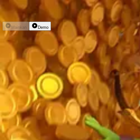
Daftar
Masuk
Mainkan
Demo
Clash of Clans SUPER RICH
supercell
kembali
18TOTO Bonus New Membe
Dalam dunia hiburan online yang semakin berkembang
menonjol adalah
18TOTO
, yang dikenal dengan progr
pemula maupun pemain berpengalaman, kehadiran bo
Bonus new member
dari 18TOTO dirancang khusus un
memiliki kesempatan lebih luas untuk mengeksplorasi
terutama bagi mereka yang ingin mencoba peruntunga