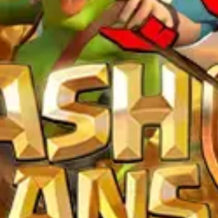
kan berbagai promo tambahan yang rutin diperbarui. 
aktif. Kombinasi dari berbagai promo ini membuat setiap
elayanan
yang cepat dan responsif. Dukungan customer 
engan baik. Keamanan data pengguna juga menjadi pri
platform ini.
an tampilan platform yang user-friendly. Baik melalu
tanpa hambatan. Hal ini menjadikan 18TOTO sebagai pil
eran jika 18TOTO menjadi salah satu platform yang ba
 sistem yang aman menjadikan 18TOTO sebagai solusi
hibu
untungan sejak awal, 18TOTO bisa menjadi pilihan yan