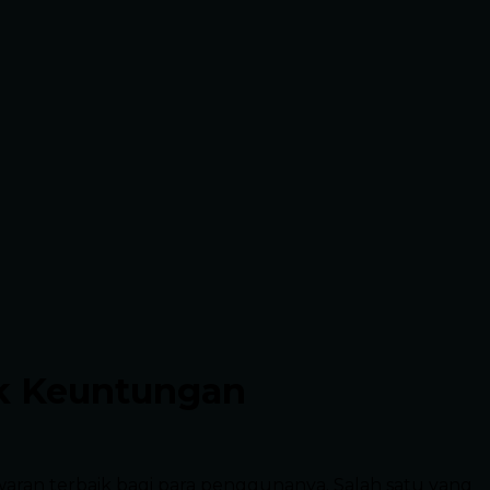
k Keuntungan
ran terbaik bagi para penggunanya. Salah satu yang