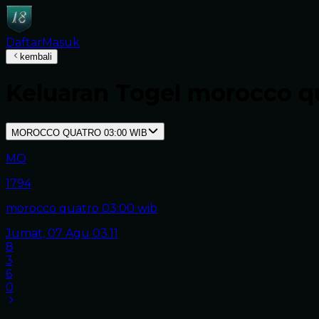
Daftar
Masuk
kembali
Keluaran Togel
morocco qu
MOROCCO QUATRO 03:00 WIB
MO
1794
morocco quatro 03:00 wib
Jumat, 07 Agu
03.11
8
3
6
0