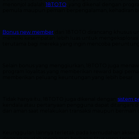
menonjol adalah
18TOTO
, yang dikenal dengan progr
pemula maupun pemain berpengalaman, kehadiran bo
Bonus new member
dari 18TOTO dirancang khusus un
memiliki kesempatan lebih luas untuk mengeksplorasi
terutama bagi mereka yang ingin mencoba peruntunga
Selain bonus yang menggiurkan, 18TOTO juga menawar
program loyalitas yang memberikan reward bagi pemain 
memberikan peluang keuntungan yang lebih besar.
Tidak hanya itu, 18TOTO juga dikenal dengan
sistem p
kendala atau pertanyaan pengguna dapat ditangani d
dan aman saat melakukan transaksi maupun bermain di 
Keunggulan lainnya terletak pada kemudahan akses d
dengan mudah menikmati berbagai fitur yang tersedia 