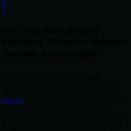
6
9
18TOTO Bonus New
Member Terbesar dengan
Banyak Keuntungan
Dalam dunia hiburan online yang semakin
berkembang, banyak platform berlomba-lomba
memberikan penawaran terbaik bagi para
penggunanya. Salah satu yang menonjol adalah
18TOTO
, yang dikenal dengan program bonus new
member terbesar serta berbagai keuntungan
menarik yang sulit untuk dilewatkan. Bagi para
pemula maupun pemain berpengalaman, kehadiran
bonus ini menjadi daya tarik utama untuk memulai
pengalaman bermain yang lebih menguntungkan.