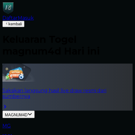
Daftar
Masuk
kembali
Keluaran Togel
magnum4d
Hari ini
Saksikan langsung hasil live draw resmi dari
sumbernya
MAGNUM4D
MG