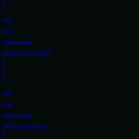
7
MG
1193
magnum4d
Minggu, 19 Jul
18.34
2
4
3
1
MG
1192
magnum4d
Sabtu, 18 Jul
18.44
2
2