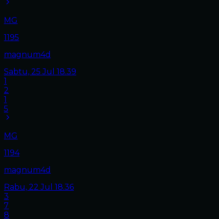
MG
1195
magnum4d
Sabtu, 25 Jul
18.39
1
2
1
5
MG
1194
magnum4d
Rabu, 22 Jul
18.36
3
7
8