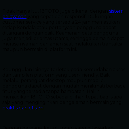
Tidak hanya itu, 18TOTO juga dikenal dengan
sistem
pelayanan
yang cepat dan responsif. Dukungan
customer service yang tersedia 24 jam memastikan
setiap kendala atau pertanyaan pengguna dapat
ditangani dengan baik. Keamanan data pengguna
juga menjadi prioritas utama, sehingga pemain dapat
merasa nyaman dan aman saat melakukan transaksi
maupun bermain di platform ini.
Keunggulan lainnya terletak pada kemudahan akses
dan tampilan platform yang user-friendly. Baik
melalui perangkat desktop maupun mobile,
pengguna dapat dengan mudah menikmati berbagai
fitur yang tersedia tanpa hambatan. Hal ini
menjadikan 18TOTO sebagai pilihan tepat bagi siapa
saja yang menginginkan pengalaman bermain yang
praktis dan efisien
.
Dengan berbagai keuntungan yang ditawarkan,