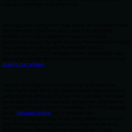
maupun bermain di platform ini.
Keunggulan lainnya terletak pada kemudahan akses
dan tampilan platform yang user-friendly. Baik
melalui perangkat desktop maupun mobile,
pengguna dapat dengan mudah menikmati berbagai
fitur yang tersedia tanpa hambatan. Hal ini
menjadikan 18TOTO sebagai pilihan tepat bagi siapa
saja yang menginginkan pengalaman bermain yang
praktis dan efisien
.
Dengan berbagai keuntungan yang ditawarkan,
tidak heran jika 18TOTO menjadi salah satu platform
yang banyak diminati. Bonus new member terbesar
yang disertai promo menarik, pelayanan profesional,
serta sistem yang aman menjadikan 18TOTO sebagai
solusi
hiburan online
yang lengkap dan
menguntungkan. Bagi Anda yang sedang mencari
platform dengan banyak keuntungan sejak awal,
18TOTO bisa menjadi pilihan yang layak untuk