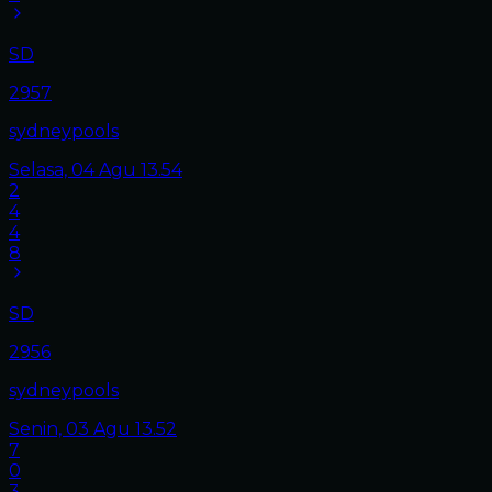
SD
2957
sydneypools
Selasa, 04 Agu
13.54
2
4
4
8
SD
2956
sydneypools
Senin, 03 Agu
13.52
7
0
3