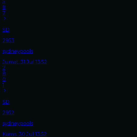
5
8
7
SD
2953
sydneypools
Jumat, 31 Jul
13.52
7
8
0
1
SD
2952
sydneypools
Kamis, 30 Jul
13.52