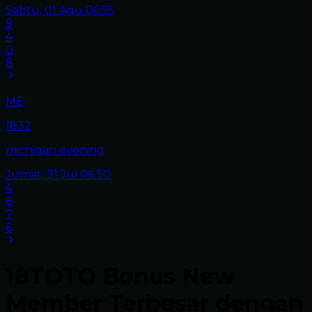
Sabtu, 01 Agu
06.55
9
4
0
8
ME
1832
michigan evening
Jumat, 31 Jul
06.50
4
8
7
6
18TOTO Bonus New
Member Terbesar dengan