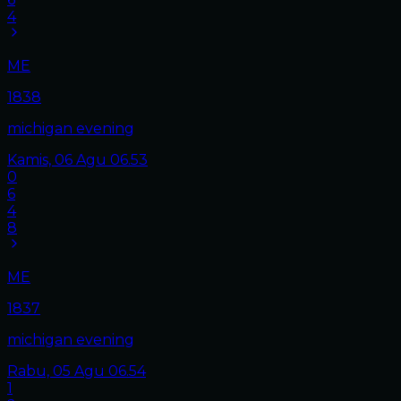
4
ME
1838
michigan evening
Kamis, 06 Agu
06.53
0
6
4
8
ME
1837
michigan evening
Rabu, 05 Agu
06.54
1