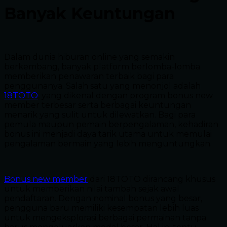
Banyak Keuntungan
Dalam dunia hiburan online yang semakin
berkembang, banyak platform berlomba-lomba
memberikan penawaran terbaik bagi para
penggunanya. Salah satu yang menonjol adalah
18TOTO
, yang dikenal dengan program bonus new
member terbesar serta berbagai keuntungan
menarik yang sulit untuk dilewatkan. Bagi para
pemula maupun pemain berpengalaman, kehadiran
bonus ini menjadi daya tarik utama untuk memulai
pengalaman bermain yang lebih menguntungkan.
Bonus new member
dari 18TOTO dirancang khusus
untuk memberikan nilai tambah sejak awal
pendaftaran. Dengan nominal bonus yang besar,
pengguna baru memiliki kesempatan lebih luas
untuk mengeksplorasi berbagai permainan tanpa