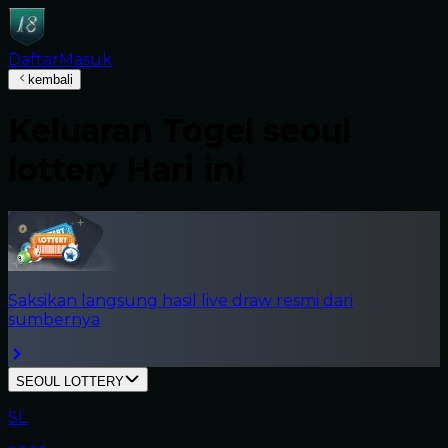
Daftar
Masuk
kembali
Keluaran Togel
seoul
lottery
Hari ini
Saksikan langsung hasil live draw resmi dari
sumbernya
SEOUL LOTTERY
SL