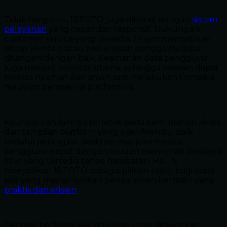
Tidak hanya itu, 18TOTO juga dikenal dengan
sistem
pelayanan
yang cepat dan responsif. Dukungan
customer service yang tersedia 24 jam memastikan
setiap kendala atau pertanyaan pengguna dapat
ditangani dengan baik. Keamanan data pengguna
juga menjadi prioritas utama, sehingga pemain dapat
merasa nyaman dan aman saat melakukan transaksi
maupun bermain di platform ini.
Keunggulan lainnya terletak pada kemudahan akses
dan tampilan platform yang user-friendly. Baik
melalui perangkat desktop maupun mobile,
pengguna dapat dengan mudah menikmati berbagai
fitur yang tersedia tanpa hambatan. Hal ini
menjadikan 18TOTO sebagai pilihan tepat bagi siapa
saja yang menginginkan pengalaman bermain yang
praktis dan efisien
.
Dengan berbagai keuntungan yang ditawarkan,