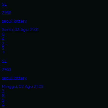
SL
2956
seoul lottery
Senin, 03 Agu
21.01
0
4
7
5
SL
2955
seoul lottery
Minggu, 02 Agu
21.02
7
8
9
4