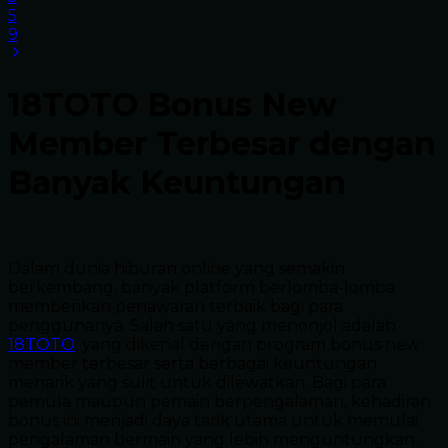
5
9
18TOTO Bonus New
Member Terbesar dengan
Banyak Keuntungan
Dalam dunia hiburan online yang semakin
berkembang, banyak platform berlomba-lomba
memberikan penawaran terbaik bagi para
penggunanya. Salah satu yang menonjol adalah
18TOTO
, yang dikenal dengan program bonus new
member terbesar serta berbagai keuntungan
menarik yang sulit untuk dilewatkan. Bagi para
pemula maupun pemain berpengalaman, kehadiran
bonus ini menjadi daya tarik utama untuk memulai
pengalaman bermain yang lebih menguntungkan.