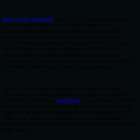
Bonus new member
dari 18TOTO dirancang khusus
untuk memberikan nilai tambah sejak awal
pendaftaran. Dengan nominal bonus yang besar,
pengguna baru memiliki kesempatan lebih luas
untuk mengeksplorasi berbagai permainan tanpa
harus mengeluarkan modal besar. Hal ini tentu
menjadi keuntungan tersendiri, terutama bagi
mereka yang ingin mencoba peruntungan sekaligus
memahami sistem permainan yang tersedia.
Selain bonus yang menggiurkan, 18TOTO juga
menawarkan berbagai promo tambahan yang rutin
diperbarui. Mulai dari
cashback
, bonus deposit harian,
hingga program loyalitas yang memberikan reward
bagi pemain aktif. Kombinasi dari berbagai promo ini
membuat setiap aktivitas bermain menjadi lebih
bernilai dan memberikan peluang keuntungan yang
lebih besar.