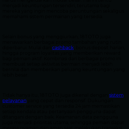
harus mengeluarkan modal besar. Hal ini tentu
menjadi keuntungan tersendiri, terutama bagi
mereka yang ingin mencoba peruntungan sekaligus
memahami sistem permainan yang tersedia.
Selain bonus yang menggiurkan, 18TOTO juga
menawarkan berbagai promo tambahan yang rutin
diperbarui. Mulai dari
cashback
, bonus deposit harian,
hingga program loyalitas yang memberikan reward
bagi pemain aktif. Kombinasi dari berbagai promo ini
membuat setiap aktivitas bermain menjadi lebih
bernilai dan memberikan peluang keuntungan yang
lebih besar.
Tidak hanya itu, 18TOTO juga dikenal dengan
sistem
pelayanan
yang cepat dan responsif. Dukungan
customer service yang tersedia 24 jam memastikan
setiap kendala atau pertanyaan pengguna dapat
ditangani dengan baik. Keamanan data pengguna
juga menjadi prioritas utama, sehingga pemain dapat
merasa nyaman dan aman saat melakukan transaksi