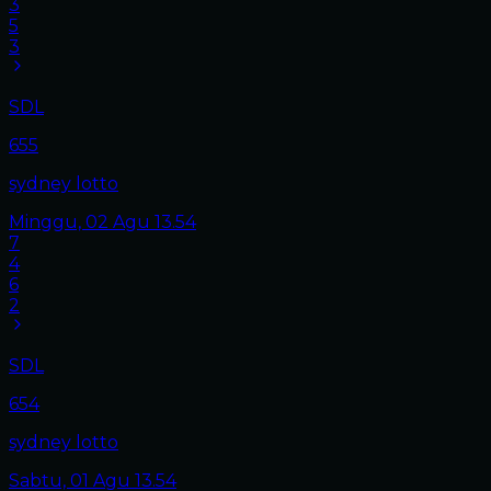
3
5
3
SDL
655
sydney lotto
Minggu, 02 Agu
13.54
7
4
6
2
SDL
654
sydney lotto
Sabtu, 01 Agu
13.54