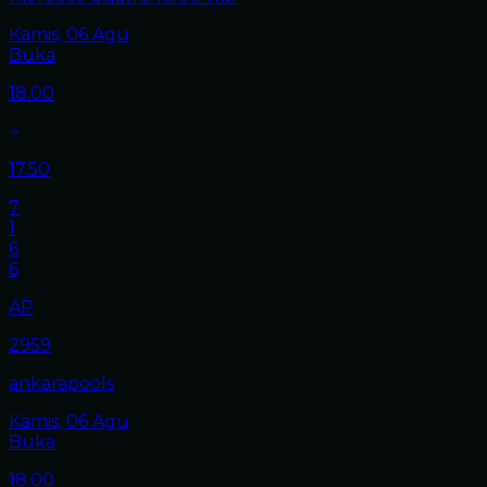
Kamis, 06 Agu
Buka
18.00
17.50
7
1
6
6
AP
2959
ankarapools
Kamis, 06 Agu
Buka
18.00