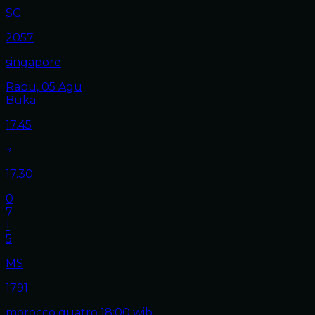
SG
2057
singapore
Rabu, 05 Agu
Buka
17.45
17.30
0
7
1
5
MS
1791
morocco quatro 18:00 wib