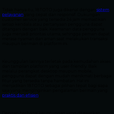
Tidak hanya itu, 18TOTO juga dikenal dengan
sistem
pelayanan
yang cepat dan responsif. Dukungan
customer service yang tersedia 24 jam memastikan
setiap kendala atau pertanyaan pengguna dapat
ditangani dengan baik. Keamanan data pengguna
juga menjadi prioritas utama, sehingga pemain dapat
merasa nyaman dan aman saat melakukan transaksi
maupun bermain di platform ini.
Keunggulan lainnya terletak pada kemudahan akses
dan tampilan platform yang user-friendly. Baik
melalui perangkat desktop maupun mobile,
pengguna dapat dengan mudah menikmati berbagai
fitur yang tersedia tanpa hambatan. Hal ini
menjadikan 18TOTO sebagai pilihan tepat bagi siapa
saja yang menginginkan pengalaman bermain yang
praktis dan efisien
.
Dengan berbagai keuntungan yang ditawarkan,