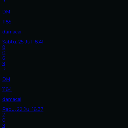
DM
1185
damacai
Sabtu, 25 Jul
18.41
8
0
6
9
DM
1184
damacai
Rabu, 22 Jul
18.37
2
0
9