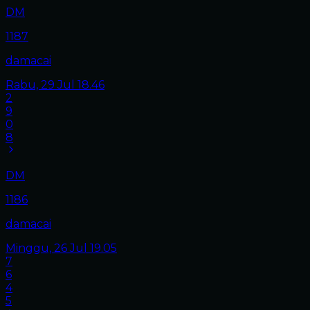
DM
1187
damacai
Rabu, 29 Jul
18.46
2
9
0
8
DM
1186
damacai
Minggu, 26 Jul
19.05
7
6
4
5