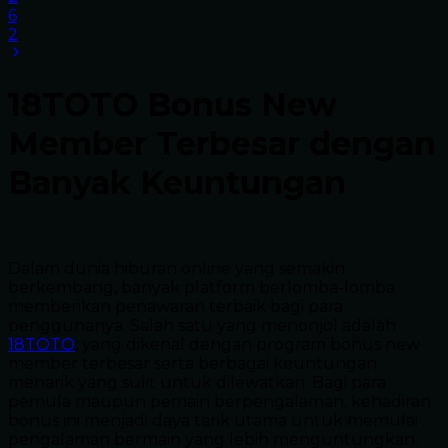
6
2
18TOTO Bonus New
Member Terbesar dengan
Banyak Keuntungan
Dalam dunia hiburan online yang semakin
berkembang, banyak platform berlomba-lomba
memberikan penawaran terbaik bagi para
penggunanya. Salah satu yang menonjol adalah
18TOTO
, yang dikenal dengan program bonus new
member terbesar serta berbagai keuntungan
menarik yang sulit untuk dilewatkan. Bagi para
pemula maupun pemain berpengalaman, kehadiran
bonus ini menjadi daya tarik utama untuk memulai
pengalaman bermain yang lebih menguntungkan.