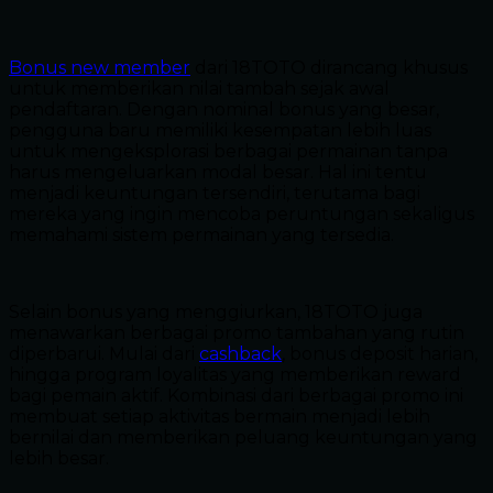
Bonus new member
dari 18TOTO dirancang khusus
untuk memberikan nilai tambah sejak awal
pendaftaran. Dengan nominal bonus yang besar,
pengguna baru memiliki kesempatan lebih luas
untuk mengeksplorasi berbagai permainan tanpa
harus mengeluarkan modal besar. Hal ini tentu
menjadi keuntungan tersendiri, terutama bagi
mereka yang ingin mencoba peruntungan sekaligus
memahami sistem permainan yang tersedia.
Selain bonus yang menggiurkan, 18TOTO juga
menawarkan berbagai promo tambahan yang rutin
diperbarui. Mulai dari
cashback
, bonus deposit harian,
hingga program loyalitas yang memberikan reward
bagi pemain aktif. Kombinasi dari berbagai promo ini
membuat setiap aktivitas bermain menjadi lebih
bernilai dan memberikan peluang keuntungan yang
lebih besar.