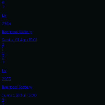
8
LV
2954
liverpool lottery
Sabtu, 01 Agu
15.01
2
1
0
0
LV
2953
liverpool lottery
Jumat, 31 Jul
15.00
9
2