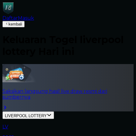
Daftar
Masuk
kembali
Keluaran Togel
liverpool
lottery
Hari ini
Saksikan langsung hasil live draw resmi dari
sumbernya
LIVERPOOL LOTTERY
LV