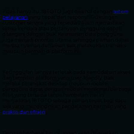
Tidak hanya itu, 18TOTO juga dikenal dengan
sistem
pelayanan
yang cepat dan responsif. Dukungan
customer service yang tersedia 24 jam memastikan
setiap kendala atau pertanyaan pengguna dapat
ditangani dengan baik. Keamanan data pengguna
juga menjadi prioritas utama, sehingga pemain dapat
merasa nyaman dan aman saat melakukan transaksi
maupun bermain di platform ini.
Keunggulan lainnya terletak pada kemudahan akses
dan tampilan platform yang user-friendly. Baik
melalui perangkat desktop maupun mobile,
pengguna dapat dengan mudah menikmati berbagai
fitur yang tersedia tanpa hambatan. Hal ini
menjadikan 18TOTO sebagai pilihan tepat bagi siapa
saja yang menginginkan pengalaman bermain yang
praktis dan efisien
.
Dengan berbagai keuntungan yang ditawarkan,