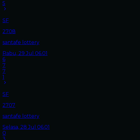
5
SF
2708
santafe lottery
Rabu, 29 Jul
06.01
6
7
7
1
SF
2707
santafe lottery
Selasa, 28 Jul
06.01
0
3