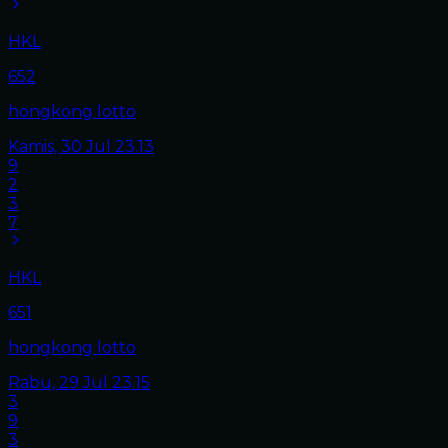
HKL
652
hongkong lotto
Kamis, 30 Jul
23.13
9
2
3
7
HKL
651
hongkong lotto
Rabu, 29 Jul
23.15
3
9
3