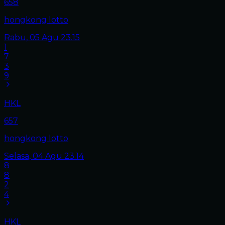
658
hongkong lotto
Rabu, 05 Agu
23.15
1
7
3
9
HKL
657
hongkong lotto
Selasa, 04 Agu
23.14
8
8
2
4
HKL