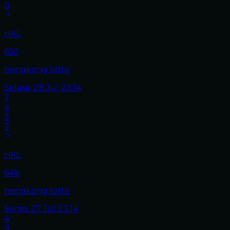
0
HKL
650
hongkong lotto
Selasa, 28 Jul
23.14
7
4
3
7
HKL
649
hongkong lotto
Senin, 27 Jul
23.14
4
9