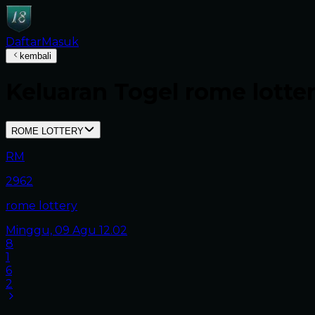
Daftar
Masuk
kembali
Keluaran Togel
rome lotte
ROME LOTTERY
RM
2962
rome lottery
Minggu, 09 Agu
12.02
8
1
6
2