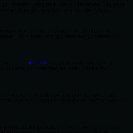
an menarik yang sulit untuk dilewatkan. Bagi para
galaman bermain yang lebih menguntungkan.
 Dengan nominal bonus yang besar, pengguna baru
sar. Hal ini tentu menjadi keuntungan tersendiri,
.
Mulai dari
cashback
, bonus deposit harian, hingga
 aktivitas bermain menjadi lebih bernilai dan
service yang tersedia 24 jam memastikan setiap
oritas utama, sehingga pemain dapat merasa nyaman
i perangkat desktop maupun mobile, pengguna dapat
ihan tepat bagi siapa saja yang menginginkan