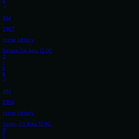
6
RM
2957
rome lottery
Selasa, 04 Agu
12.00
3
1
5
8
RM
2956
rome lottery
Senin, 03 Agu
12.00
9
5