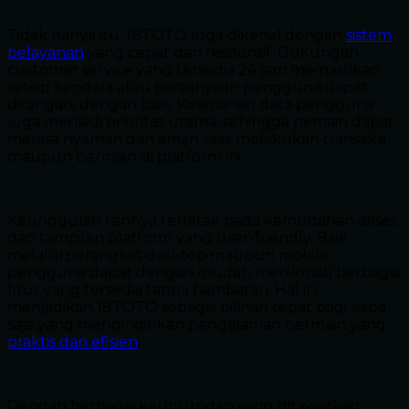
Tidak hanya itu, 18TOTO juga dikenal dengan
sistem
pelayanan
yang cepat dan responsif. Dukungan
customer service yang tersedia 24 jam memastikan
setiap kendala atau pertanyaan pengguna dapat
ditangani dengan baik. Keamanan data pengguna
juga menjadi prioritas utama, sehingga pemain dapat
merasa nyaman dan aman saat melakukan transaksi
maupun bermain di platform ini.
Keunggulan lainnya terletak pada kemudahan akses
dan tampilan platform yang user-friendly. Baik
melalui perangkat desktop maupun mobile,
pengguna dapat dengan mudah menikmati berbagai
fitur yang tersedia tanpa hambatan. Hal ini
menjadikan 18TOTO sebagai pilihan tepat bagi siapa
saja yang menginginkan pengalaman bermain yang
praktis dan efisien
.
Dengan berbagai keuntungan yang ditawarkan,