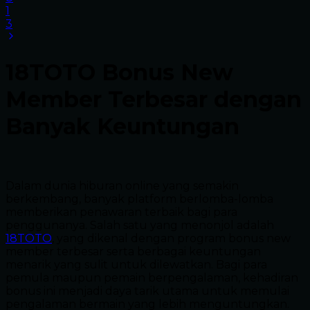
1
3
18TOTO Bonus New
Member Terbesar dengan
Banyak Keuntungan
Dalam dunia hiburan online yang semakin
berkembang, banyak platform berlomba-lomba
memberikan penawaran terbaik bagi para
penggunanya. Salah satu yang menonjol adalah
18TOTO
, yang dikenal dengan program bonus new
member terbesar serta berbagai keuntungan
menarik yang sulit untuk dilewatkan. Bagi para
pemula maupun pemain berpengalaman, kehadiran
bonus ini menjadi daya tarik utama untuk memulai
pengalaman bermain yang lebih menguntungkan.