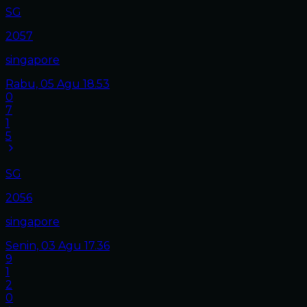
SG
2057
singapore
Rabu, 05 Agu
18.53
0
7
1
5
SG
2056
singapore
Senin, 03 Agu
17.36
9
1
2
0