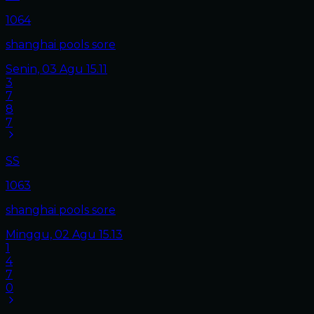
1064
shanghai pools sore
Senin, 03 Agu
15.11
3
7
8
7
SS
1063
shanghai pools sore
Minggu, 02 Agu
15.13
1
4
7
0