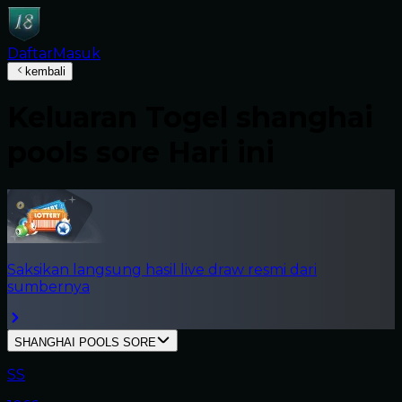
Daftar
Masuk
kembali
Keluaran Togel
shanghai
pools sore
Hari ini
Saksikan langsung hasil live draw resmi dari
sumbernya
SHANGHAI POOLS SORE
SS