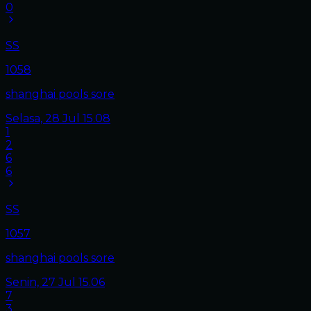
0
SS
1058
shanghai pools sore
Selasa, 28 Jul
15.08
1
2
6
6
SS
1057
shanghai pools sore
Senin, 27 Jul
15.06
7
3