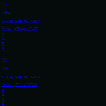
SS
1062
shanghai pools sore
Sabtu, 01 Agu
15.13
4
0
8
5
SS
1061
shanghai pools sore
Jumat, 31 Jul
15.08
2
5
5
6