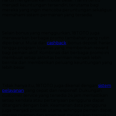
harus mengeluarkan modal besar. Hal ini tentu
menjadi keuntungan tersendiri, terutama bagi
mereka yang ingin mencoba peruntungan sekaligus
memahami sistem permainan yang tersedia.
Selain bonus yang menggiurkan, 18TOTO juga
menawarkan berbagai promo tambahan yang rutin
diperbarui. Mulai dari
cashback
, bonus deposit harian,
hingga program loyalitas yang memberikan reward
bagi pemain aktif. Kombinasi dari berbagai promo ini
membuat setiap aktivitas bermain menjadi lebih
bernilai dan memberikan peluang keuntungan yang
lebih besar.
Tidak hanya itu, 18TOTO juga dikenal dengan
sistem
pelayanan
yang cepat dan responsif. Dukungan
customer service yang tersedia 24 jam memastikan
setiap kendala atau pertanyaan pengguna dapat
ditangani dengan baik. Keamanan data pengguna
juga menjadi prioritas utama, sehingga pemain dapat
merasa nyaman dan aman saat melakukan transaksi