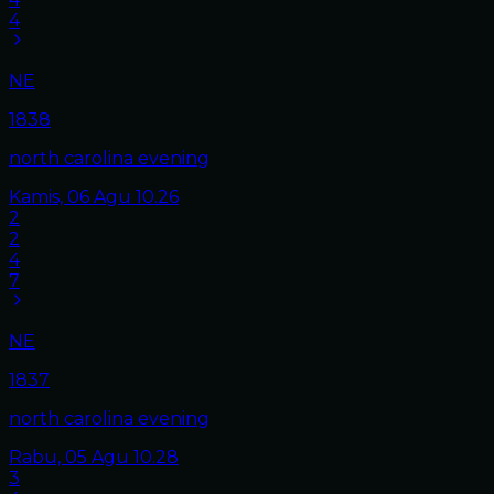
4
NE
1838
north carolina evening
Kamis, 06 Agu
10.26
2
2
4
7
NE
1837
north carolina evening
Rabu, 05 Agu
10.28
3