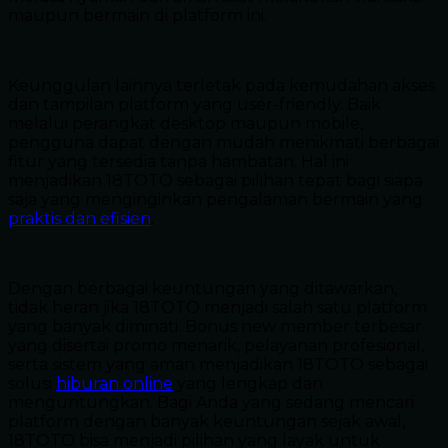
maupun bermain di platform ini.
Keunggulan lainnya terletak pada kemudahan akses
dan tampilan platform yang user-friendly. Baik
melalui perangkat desktop maupun mobile,
pengguna dapat dengan mudah menikmati berbagai
fitur yang tersedia tanpa hambatan. Hal ini
menjadikan 18TOTO sebagai pilihan tepat bagi siapa
saja yang menginginkan pengalaman bermain yang
praktis dan efisien
.
Dengan berbagai keuntungan yang ditawarkan,
tidak heran jika 18TOTO menjadi salah satu platform
yang banyak diminati. Bonus new member terbesar
yang disertai promo menarik, pelayanan profesional,
serta sistem yang aman menjadikan 18TOTO sebagai
solusi
hiburan online
yang lengkap dan
menguntungkan. Bagi Anda yang sedang mencari
platform dengan banyak keuntungan sejak awal,
18TOTO bisa menjadi pilihan yang layak untuk