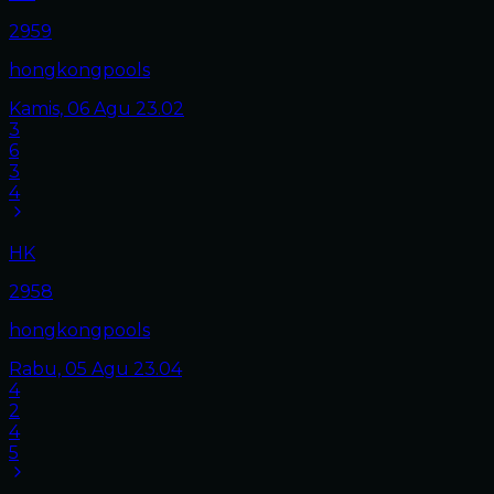
2959
hongkongpools
Kamis, 06 Agu
23.02
3
6
3
4
HK
2958
hongkongpools
Rabu, 05 Agu
23.04
4
2
4
5