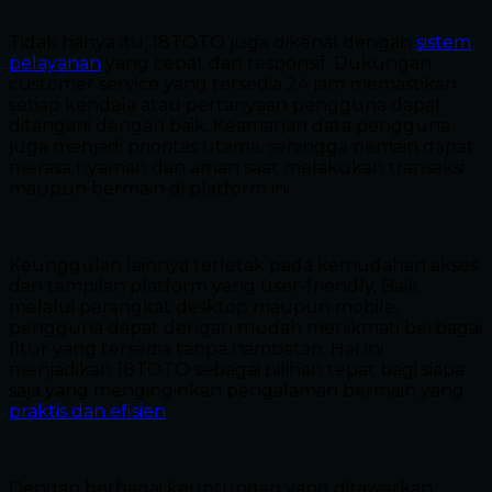
Tidak hanya itu, 18TOTO juga dikenal dengan
sistem
pelayanan
yang cepat dan responsif. Dukungan
customer service yang tersedia 24 jam memastikan
setiap kendala atau pertanyaan pengguna dapat
ditangani dengan baik. Keamanan data pengguna
juga menjadi prioritas utama, sehingga pemain dapat
merasa nyaman dan aman saat melakukan transaksi
maupun bermain di platform ini.
Keunggulan lainnya terletak pada kemudahan akses
dan tampilan platform yang user-friendly. Baik
melalui perangkat desktop maupun mobile,
pengguna dapat dengan mudah menikmati berbagai
fitur yang tersedia tanpa hambatan. Hal ini
menjadikan 18TOTO sebagai pilihan tepat bagi siapa
saja yang menginginkan pengalaman bermain yang
praktis dan efisien
.
Dengan berbagai keuntungan yang ditawarkan,