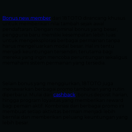
Bonus new member
dari 18TOTO dirancang khusus
untuk memberikan nilai tambah sejak awal
pendaftaran. Dengan nominal bonus yang besar,
pengguna baru memiliki kesempatan lebih luas
untuk mengeksplorasi berbagai permainan tanpa
harus mengeluarkan modal besar. Hal ini tentu
menjadi keuntungan tersendiri, terutama bagi
mereka yang ingin mencoba peruntungan sekaligus
memahami sistem permainan yang tersedia.
Selain bonus yang menggiurkan, 18TOTO juga
menawarkan berbagai promo tambahan yang rutin
diperbarui. Mulai dari
cashback
, bonus deposit harian,
hingga program loyalitas yang memberikan reward
bagi pemain aktif. Kombinasi dari berbagai promo ini
membuat setiap aktivitas bermain menjadi lebih
bernilai dan memberikan peluang keuntungan yang
lebih besar.