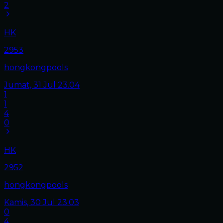
2
HK
2953
hongkongpools
Jumat, 31 Jul
23.04
1
1
4
0
HK
2952
hongkongpools
Kamis, 30 Jul
23.03
0
4