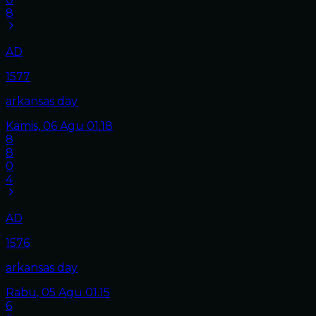
8
AD
1577
arkansas day
Kamis, 06 Agu
01.18
8
8
0
4
AD
1576
arkansas day
Rabu, 05 Agu
01.15
6