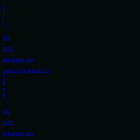
1
2
1
1
AD
1573
arkansas day
Sabtu, 01 Agu
01.15
7
8
4
4
AD
1572
arkansas day