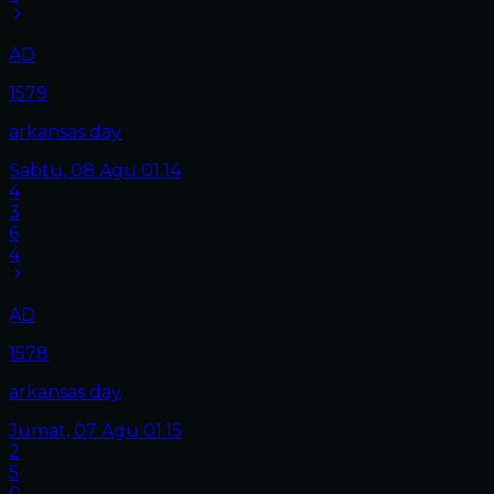
AD
1579
arkansas day
Sabtu, 08 Agu
01.14
4
3
6
4
AD
1578
arkansas day
Jumat, 07 Agu
01.15
2
5
0