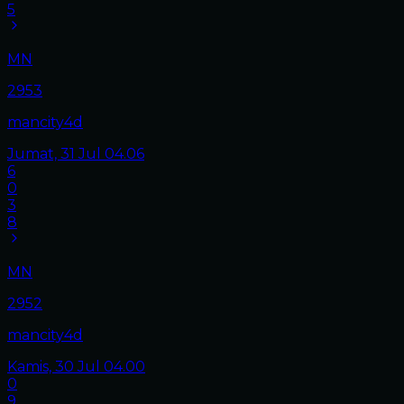
5
MN
2953
mancity4d
Jumat, 31 Jul
04.06
6
0
3
8
MN
2952
mancity4d
Kamis, 30 Jul
04.00
0
9