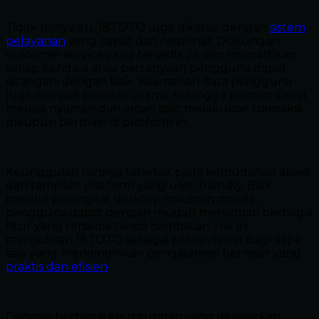
Tidak hanya itu, 18TOTO juga dikenal dengan
sistem
pelayanan
yang cepat dan responsif. Dukungan
customer service yang tersedia 24 jam memastikan
setiap kendala atau pertanyaan pengguna dapat
ditangani dengan baik. Keamanan data pengguna
juga menjadi prioritas utama, sehingga pemain dapat
merasa nyaman dan aman saat melakukan transaksi
maupun bermain di platform ini.
Keunggulan lainnya terletak pada kemudahan akses
dan tampilan platform yang user-friendly. Baik
melalui perangkat desktop maupun mobile,
pengguna dapat dengan mudah menikmati berbagai
fitur yang tersedia tanpa hambatan. Hal ini
menjadikan 18TOTO sebagai pilihan tepat bagi siapa
saja yang menginginkan pengalaman bermain yang
praktis dan efisien
.
Dengan berbagai keuntungan yang ditawarkan,