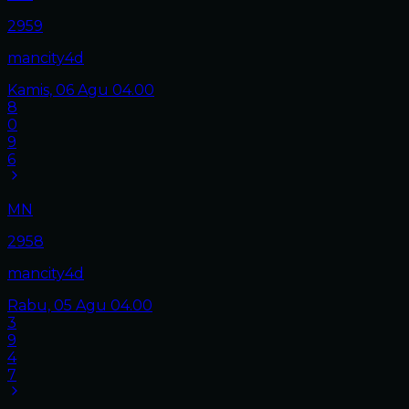
2959
mancity4d
Kamis, 06 Agu
04.00
8
0
9
6
MN
2958
mancity4d
Rabu, 05 Agu
04.00
3
9
4
7