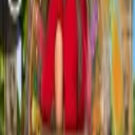
18TOTO Bonus New
Member Terbesar dengan
Banyak Keuntungan
Dalam dunia hiburan online yang semakin
berkembang, banyak platform berlomba-lomba
memberikan penawaran terbaik bagi para
penggunanya. Salah satu yang menonjol adalah
18TOTO
, yang dikenal dengan program bonus new
member terbesar serta berbagai keuntungan
menarik yang sulit untuk dilewatkan. Bagi para
pemula maupun pemain berpengalaman, kehadiran
bonus ini menjadi daya tarik utama untuk memulai
pengalaman bermain yang lebih menguntungkan.