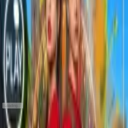
Clash of Clans SUPER RICH
SUPER RICH
Clash of Clans Crash Mania SUPER RICH
SUPER RICH
Gates of Olympus Super Scatter
Pragmatic Play
Mahjong Ways
PG Soft
Gates of Olympus 1000
Pragmatic Play
Mahjong Ways 2
PG Soft
Sweet Bonanza
Pragmatic Play
Mahjong Wins 3 - Black Scatter
Pragmatic Play
Sweet Bonanza 1000
Pragmatic Play
Jack Pot Fishing
Jili
Auto Roulette
Pragmatic Play
Mahjong Wins 2
Pragmatic Play
Starlight Princess 1000
Pragmatic Play
Wild Bounty Showdown
PG Soft
Gates of Olympus
Pragmatic Play
Lucky Neko
PG Soft
Spaceman
Pragmatic Play
Speed Baccarat 1
Pragmatic Play
Treasure Island
Pragmatic Play
Loading...
24
/
3429
Game
Page
1
of
143