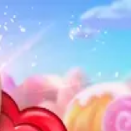
k Keuntungan
ran terbaik bagi para penggunanya. Salah satu yang
an menarik yang sulit untuk dilewatkan. Bagi para
galaman bermain yang lebih menguntungkan.
 Dengan nominal bonus yang besar, pengguna baru
sar. Hal ini tentu menjadi keuntungan tersendiri,
.