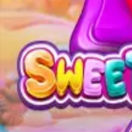
Selain bonus yang menggiurkan, 18TOTO juga menawar
program loyalitas yang memberikan reward bagi pemain 
memberikan peluang keuntungan yang lebih besar.
Tidak hanya itu, 18TOTO juga dikenal dengan
sistem p
kendala atau pertanyaan pengguna dapat ditangani d
dan aman saat melakukan transaksi maupun bermain di 
Keunggulan lainnya terletak pada kemudahan akses d
dengan mudah menikmati berbagai fitur yang tersedia 
pengalaman bermain yang
praktis dan efisien
.
Dengan berbagai keuntungan yang ditawarkan, tidak h
disertai promo menarik, pelayanan profesional, serta
Anda yang sedang mencari platform dengan banyak ke
Lihat Semua