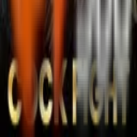
pengguna dapat dengan mudah menikmati berbagai
fitur yang tersedia tanpa hambatan. Hal ini
menjadikan 18TOTO sebagai pilihan tepat bagi siapa
saja yang menginginkan pengalaman bermain yang
praktis dan efisien
.
Dengan berbagai keuntungan yang ditawarkan,
tidak heran jika 18TOTO menjadi salah satu platform
yang banyak diminati. Bonus new member terbesar
yang disertai promo menarik, pelayanan profesional,
serta sistem yang aman menjadikan 18TOTO sebagai
solusi
hiburan online
yang lengkap dan
menguntungkan. Bagi Anda yang sedang mencari
platform dengan banyak keuntungan sejak awal,
18TOTO bisa menjadi pilihan yang layak untuk
dipertimbangkan.
Lihat Semua
home