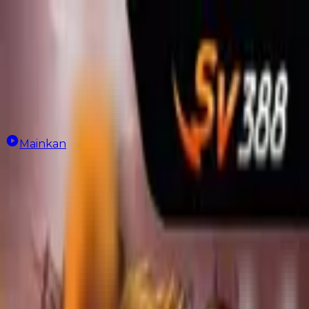
Daftar
Masuk
cockfight
Cari Permainan
Provider :
Sv388 Cock
Mainkan Sabung Ayam Online
Mainkan
18TOTO Bonus New
Member Terbesar dengan
Banyak Keuntungan
Dalam dunia hiburan online yang semakin
berkembang, banyak platform berlomba-lomba