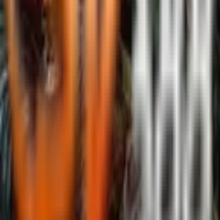
menawarkan berbagai promo tambahan yang rutin
diperbarui. Mulai dari
cashback
, bonus deposit harian,
hingga program loyalitas yang memberikan reward
bagi pemain aktif. Kombinasi dari berbagai promo ini
membuat setiap aktivitas bermain menjadi lebih
bernilai dan memberikan peluang keuntungan yang
lebih besar.
Tidak hanya itu, 18TOTO juga dikenal dengan
sistem
pelayanan
yang cepat dan responsif. Dukungan
customer service yang tersedia 24 jam memastikan
setiap kendala atau pertanyaan pengguna dapat
ditangani dengan baik. Keamanan data pengguna
juga menjadi prioritas utama, sehingga pemain dapat
merasa nyaman dan aman saat melakukan transaksi
maupun bermain di platform ini.
Keunggulan lainnya terletak pada kemudahan akses
dan tampilan platform yang user-friendly. Baik
melalui perangkat desktop maupun mobile,