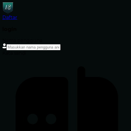
Daftar
login
Nama pengguna
Kata sandi