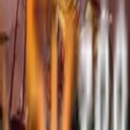
memberikan penawaran terbaik bagi para
penggunanya. Salah satu yang menonjol adalah
18TOTO
, yang dikenal dengan program bonus new
member terbesar serta berbagai keuntungan
menarik yang sulit untuk dilewatkan. Bagi para
pemula maupun pemain berpengalaman, kehadiran
bonus ini menjadi daya tarik utama untuk memulai
pengalaman bermain yang lebih menguntungkan.
Bonus new member
dari 18TOTO dirancang khusus
untuk memberikan nilai tambah sejak awal
pendaftaran. Dengan nominal bonus yang besar,
pengguna baru memiliki kesempatan lebih luas
untuk mengeksplorasi berbagai permainan tanpa
harus mengeluarkan modal besar. Hal ini tentu
menjadi keuntungan tersendiri, terutama bagi
mereka yang ingin mencoba peruntungan sekaligus
memahami sistem permainan yang tersedia.
Selain bonus yang menggiurkan, 18TOTO juga