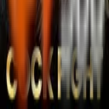
pengguna dapat dengan mudah menikmati berbagai
fitur yang tersedia tanpa hambatan. Hal ini
menjadikan 18TOTO sebagai pilihan tepat bagi siapa
saja yang menginginkan pengalaman bermain yang
praktis dan efisien
.
Dengan berbagai keuntungan yang ditawarkan,
tidak heran jika 18TOTO menjadi salah satu platform
yang banyak diminati. Bonus new member terbesar
yang disertai promo menarik, pelayanan profesional,
serta sistem yang aman menjadikan 18TOTO sebagai
solusi
hiburan online
yang lengkap dan
menguntungkan. Bagi Anda yang sedang mencari
platform dengan banyak keuntungan sejak awal,
18TOTO bisa menjadi pilihan yang layak untuk
dipertimbangkan.
Lihat Semua
home