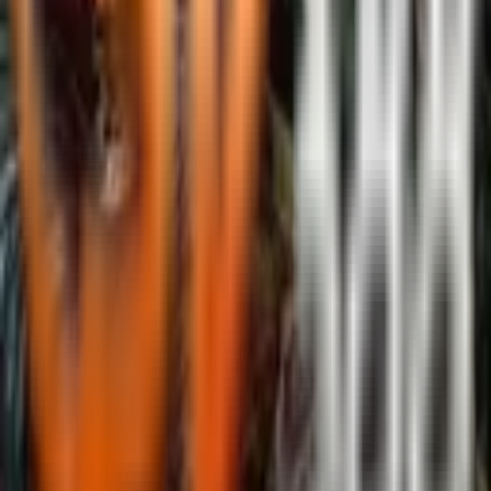
menawarkan berbagai promo tambahan yang rutin
diperbarui. Mulai dari
cashback
, bonus deposit harian,
hingga program loyalitas yang memberikan reward
bagi pemain aktif. Kombinasi dari berbagai promo ini
membuat setiap aktivitas bermain menjadi lebih
bernilai dan memberikan peluang keuntungan yang
lebih besar.
Tidak hanya itu, 18TOTO juga dikenal dengan
sistem
pelayanan
yang cepat dan responsif. Dukungan
customer service yang tersedia 24 jam memastikan
setiap kendala atau pertanyaan pengguna dapat
ditangani dengan baik. Keamanan data pengguna
juga menjadi prioritas utama, sehingga pemain dapat
merasa nyaman dan aman saat melakukan transaksi
maupun bermain di platform ini.
Keunggulan lainnya terletak pada kemudahan akses
dan tampilan platform yang user-friendly. Baik
melalui perangkat desktop maupun mobile,