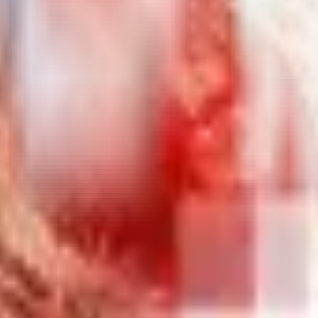
elayanan
yang cepat dan responsif. Dukungan customer 
engan baik. Keamanan data pengguna juga menjadi pri
platform ini.
an tampilan platform yang user-friendly. Baik melalu
tanpa hambatan. Hal ini menjadikan 18TOTO sebagai pil
eran jika 18TOTO menjadi salah satu platform yang ba
 sistem yang aman menjadikan 18TOTO sebagai solusi
hibu
untungan sejak awal, 18TOTO bisa menjadi pilihan yan