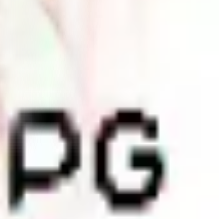
service yang tersedia 24 jam memastikan setiap
oritas utama, sehingga pemain dapat merasa nyaman
i perangkat desktop maupun mobile, pengguna dapat
ihan tepat bagi siapa saja yang menginginkan
nyak diminati. Bonus new member terbesar yang
ran online
yang lengkap dan menguntungkan. Bagi
g layak untuk dipertimbangkan.