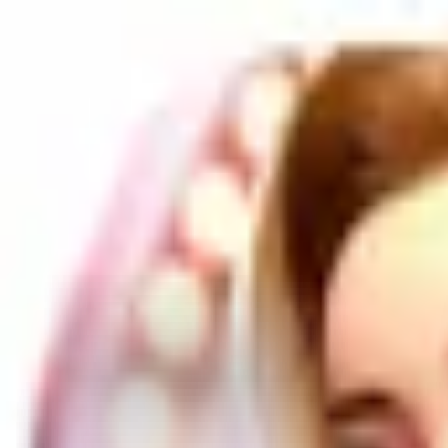
Daftar
Masuk
casino
Cari Permainan
all stars - world cup 2026
clash of clans super scatter super rich
duck hunters
lightning roulette
world cup 2026
crash game
for you
slot
live casino
4
arcade
fishing
2603
635
104
21
Provider :
PG Soft
Filter :
TERKENAL
Mahjong Ways
PG Soft
Mahjong Ways 2
PG Soft