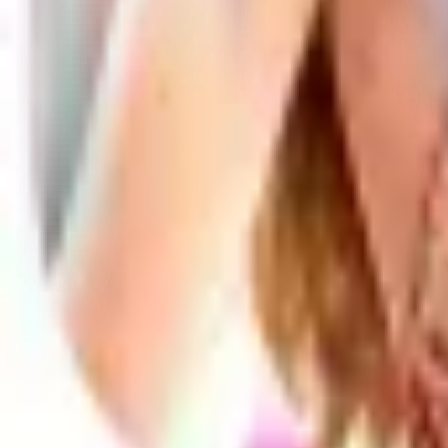
Tidak hanya itu, 18TOTO juga dikenal dengan
sistem p
kendala atau pertanyaan pengguna dapat ditangani d
dan aman saat melakukan transaksi maupun bermain di 
Keunggulan lainnya terletak pada kemudahan akses d
dengan mudah menikmati berbagai fitur yang tersedia 
pengalaman bermain yang
praktis dan efisien
.
Dengan berbagai keuntungan yang ditawarkan, tidak h
disertai promo menarik, pelayanan profesional, serta
Anda yang sedang mencari platform dengan banyak ke
Lihat Semua
home