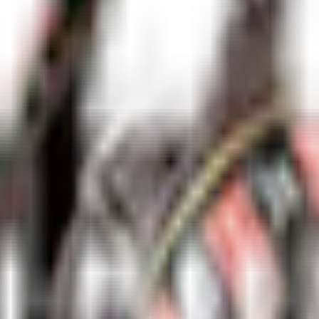
 berbagai permainan tanpa harus mengeluarkan modal be
n sekaligus memahami sistem permainan yang tersedia
kan berbagai promo tambahan yang rutin diperbarui. 
aktif. Kombinasi dari berbagai promo ini membuat setiap
elayanan
yang cepat dan responsif. Dukungan customer 
engan baik. Keamanan data pengguna juga menjadi pri
platform ini.
an tampilan platform yang user-friendly. Baik melalu
tanpa hambatan. Hal ini menjadikan 18TOTO sebagai pil
eran jika 18TOTO menjadi salah satu platform yang ba
 sistem yang aman menjadikan 18TOTO sebagai solusi
hibu