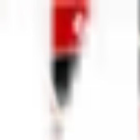
Daftar
Masuk
casino
Cari Permainan
crazy time
lightning roulette
fury of anubis
spire+
world cup 2026
crash game
for you
slot
live casino
4
arcade
fishing
2603
635
104
21
Provider :
World Match
Filter :
TERKENAL
American Roulette -Privee
World Match
American Roulette -Pro
World Match