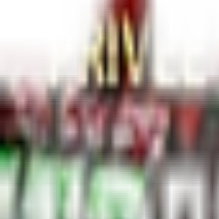
memiliki kesempatan lebih luas untuk mengeksplorasi
terutama bagi mereka yang ingin mencoba peruntunga
Selain bonus yang menggiurkan, 18TOTO juga menawar
program loyalitas yang memberikan reward bagi pemain 
memberikan peluang keuntungan yang lebih besar.
Tidak hanya itu, 18TOTO juga dikenal dengan
sistem p
kendala atau pertanyaan pengguna dapat ditangani d
dan aman saat melakukan transaksi maupun bermain di 
Keunggulan lainnya terletak pada kemudahan akses d
dengan mudah menikmati berbagai fitur yang tersedia 
pengalaman bermain yang
praktis dan efisien
.
Dengan berbagai keuntungan yang ditawarkan, tidak h
disertai promo menarik, pelayanan profesional, serta