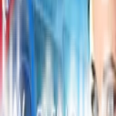
WmSicBo
Wanmei
WmRoulette
Wanmei
WmBaccarat
Wanmei
5
/
5
Game
Page
1
of
1
18TOTO Bonus New
Member Terbesar dengan
Banyak Keuntungan
Dalam dunia hiburan online yang semakin
berkembang, banyak platform berlomba-lomba
memberikan penawaran terbaik bagi para
penggunanya. Salah satu yang menonjol adalah
18TOTO
, yang dikenal dengan program bonus new
member terbesar serta berbagai keuntungan