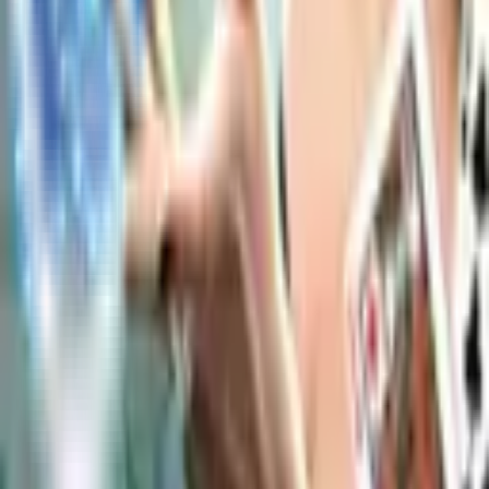
Dengan berbagai keuntungan yang ditawarkan,
tidak heran jika 18TOTO menjadi salah satu platform
yang banyak diminati. Bonus new member terbesar
yang disertai promo menarik, pelayanan profesional,
serta sistem yang aman menjadikan 18TOTO sebagai
solusi
hiburan online
yang lengkap dan
menguntungkan. Bagi Anda yang sedang mencari
platform dengan banyak keuntungan sejak awal,
18TOTO bisa menjadi pilihan yang layak untuk
dipertimbangkan.
Lihat Semua
home
explore
promo