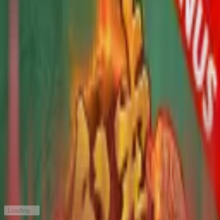
Toon Crash
Queen Maker
Sicbo
Queen Maker
Jogo De Bozo
Queen Maker
Cards Hi Lo
Queen Maker
Ladder Game
Queen Maker
Plinko
Queen Maker
Egyptian Mines
Queen Maker
Dota Hi-Lo
Queen Maker
Iron Dome
Queen Maker
Jackpot Jump
Queen Maker
Tai Xiu
Queen Maker
Dice Duet
Queen Maker
Fruit Roulette
Queen Maker
Monkey King Roulette
Queen Maker
KM Pok Deng
Queen Maker
Penguin Panic
Queen Maker
KM Virtual Greyhound Racing
Queen Maker
7 Up 7 Down
Queen Maker
Colour Game
Queen Maker
KM Virtual Animal Race
Queen Maker
Fish Prawn Crab 2
Queen Maker
Dragon Tiger 2
Queen Maker
Loading...