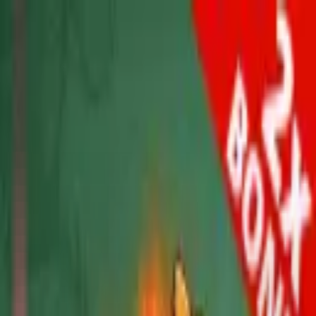
Daftar
Masuk
casino
Cari Permainan
limbo+
crazy time
plinko+
clash of clans super rich
duck hunters
crash game
for you
slot
live casino
4
arcade
fishing
2603
635
104
21
Provider :
Queen Maker
Filter :
TERKENAL
Fan Tan 2
Queen Maker
32 Cards
Queen Maker