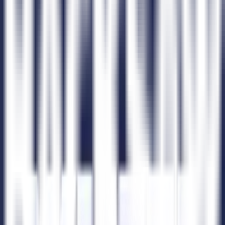
Wheel
Hacksaw
3
/
3
Game
Page
1
of
1
18TOTO Bonus New
Member Terbesar dengan
Banyak Keuntungan
Dalam dunia hiburan online yang semakin
berkembang, banyak platform berlomba-lomba
memberikan penawaran terbaik bagi para
penggunanya. Salah satu yang menonjol adalah
18TOTO
, yang dikenal dengan program bonus new
member terbesar serta berbagai keuntungan
menarik yang sulit untuk dilewatkan. Bagi para
pemula maupun pemain berpengalaman, kehadiran