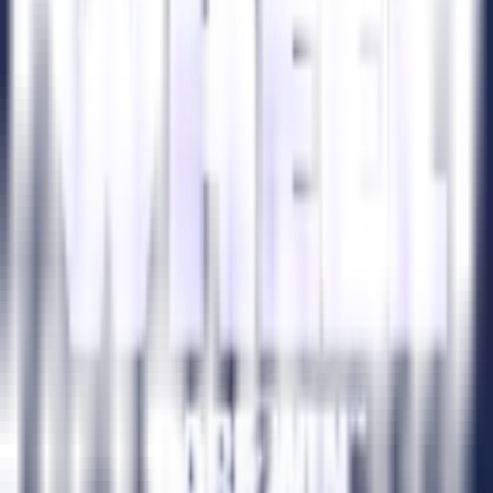
bonus ini menjadi daya tarik utama untuk memulai
pengalaman bermain yang lebih menguntungkan.
Bonus new member
dari 18TOTO dirancang khusus
untuk memberikan nilai tambah sejak awal
pendaftaran. Dengan nominal bonus yang besar,
pengguna baru memiliki kesempatan lebih luas
untuk mengeksplorasi berbagai permainan tanpa
harus mengeluarkan modal besar. Hal ini tentu
menjadi keuntungan tersendiri, terutama bagi
mereka yang ingin mencoba peruntungan sekaligus
memahami sistem permainan yang tersedia.
Selain bonus yang menggiurkan, 18TOTO juga
menawarkan berbagai promo tambahan yang rutin
diperbarui. Mulai dari
cashback
, bonus deposit harian,
hingga program loyalitas yang memberikan reward
bagi pemain aktif. Kombinasi dari berbagai promo ini
membuat setiap aktivitas bermain menjadi lebih
bernilai dan memberikan peluang keuntungan yang
lebih besar.