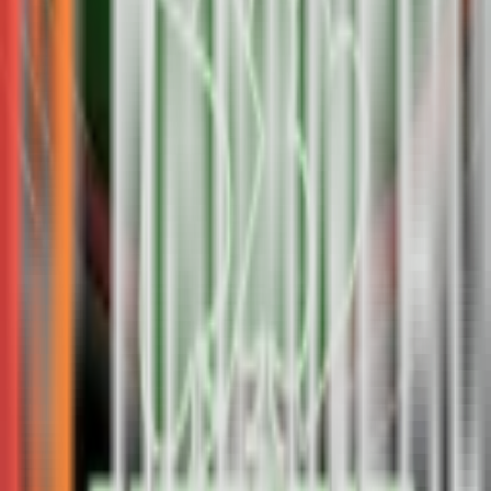
Selain bonus yang menggiurkan, 18TOTO juga
menawarkan berbagai promo tambahan yang rutin
diperbarui. Mulai dari
cashback
, bonus deposit harian,
hingga program loyalitas yang memberikan reward
bagi pemain aktif. Kombinasi dari berbagai promo ini
membuat setiap aktivitas bermain menjadi lebih
bernilai dan memberikan peluang keuntungan yang
lebih besar.
Tidak hanya itu, 18TOTO juga dikenal dengan
sistem
pelayanan
yang cepat dan responsif. Dukungan
customer service yang tersedia 24 jam memastikan
setiap kendala atau pertanyaan pengguna dapat
ditangani dengan baik. Keamanan data pengguna
juga menjadi prioritas utama, sehingga pemain dapat
merasa nyaman dan aman saat melakukan transaksi
maupun bermain di platform ini.
Keunggulan lainnya terletak pada kemudahan akses