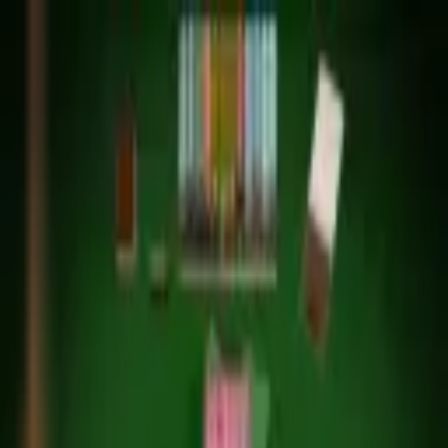
Daftar
Masuk
casino
Cari Permainan
super sic bo
fury of anubis
plinko+
spire+
koi gate
crash game
for you
slot
live casino
4
arcade
fishing
2603
635
104
21
Provider :
Habanero
Filter :
TERKENAL
American Blackjack
Habanero
Dragon Tiger
Habanero