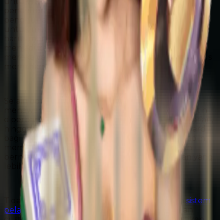
untuk memberikan nilai tambah sejak awal
pendaftaran. Dengan nominal bonus yang besar,
pengguna baru memiliki kesempatan lebih luas
untuk mengeksplorasi berbagai permainan tanpa
harus mengeluarkan modal besar. Hal ini tentu
menjadi keuntungan tersendiri, terutama bagi
mereka yang ingin mencoba peruntungan sekaligus
memahami sistem permainan yang tersedia.
Selain bonus yang menggiurkan, 18TOTO juga
menawarkan berbagai promo tambahan yang rutin
diperbarui. Mulai dari
cashback
, bonus deposit harian,
hingga program loyalitas yang memberikan reward
bagi pemain aktif. Kombinasi dari berbagai promo ini
membuat setiap aktivitas bermain menjadi lebih
bernilai dan memberikan peluang keuntungan yang
lebih besar.
Tidak hanya itu, 18TOTO juga dikenal dengan
sistem
pelayanan
yang cepat dan responsif. Dukungan
customer service yang tersedia 24 jam memastikan