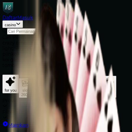
Daftar
Masuk
casino
Cari Permainan
crazy time
lightning roulette
plinko+
koi gate
tombstone rip
crash game
for you
slot
live casino
4
arcade
fishing
2603
635
104
21
Provider :
All Bet
Filter :
TERKENAL
Mainkan