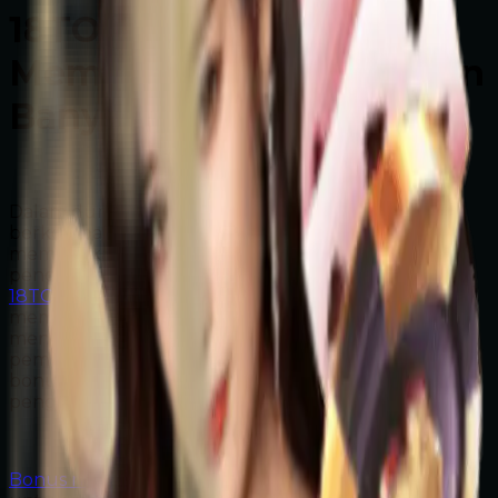
18TOTO Bonus New
Member Terbesar dengan
Banyak Keuntungan
Dalam dunia hiburan online yang semakin
berkembang, banyak platform berlomba-lomba
memberikan penawaran terbaik bagi para
penggunanya. Salah satu yang menonjol adalah
18TOTO
, yang dikenal dengan program bonus new
member terbesar serta berbagai keuntungan
menarik yang sulit untuk dilewatkan. Bagi para
pemula maupun pemain berpengalaman, kehadiran
bonus ini menjadi daya tarik utama untuk memulai
pengalaman bermain yang lebih menguntungkan.
Bonus new member
dari 18TOTO dirancang khusus