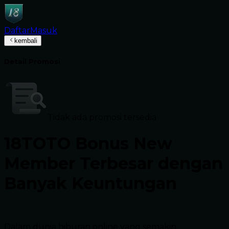
Daftar
Masuk
kembali
Detail Promosi
Tidak ada promosi tersedia
18TOTO Bonus New
Member Terbesar dengan
Banyak Keuntungan
Dalam dunia hiburan online yang semakin