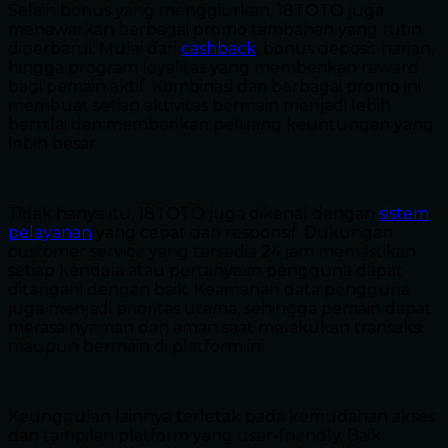
Selain bonus yang menggiurkan, 18TOTO juga
menawarkan berbagai promo tambahan yang rutin
diperbarui. Mulai dari
cashback
, bonus deposit harian,
hingga program loyalitas yang memberikan reward
bagi pemain aktif. Kombinasi dari berbagai promo ini
membuat setiap aktivitas bermain menjadi lebih
bernilai dan memberikan peluang keuntungan yang
lebih besar.
Tidak hanya itu, 18TOTO juga dikenal dengan
sistem
pelayanan
yang cepat dan responsif. Dukungan
customer service yang tersedia 24 jam memastikan
setiap kendala atau pertanyaan pengguna dapat
ditangani dengan baik. Keamanan data pengguna
juga menjadi prioritas utama, sehingga pemain dapat
merasa nyaman dan aman saat melakukan transaksi
maupun bermain di platform ini.
Keunggulan lainnya terletak pada kemudahan akses
dan tampilan platform yang user-friendly. Baik