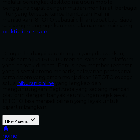
melalui perangkat desktop maupun mobile,
pengguna dapat dengan mudah menikmati berbagai
fitur yang tersedia tanpa hambatan. Hal ini
menjadikan 18TOTO sebagai pilihan tepat bagi siapa
saja yang menginginkan pengalaman bermain yang
praktis dan efisien
.
Dengan berbagai keuntungan yang ditawarkan,
tidak heran jika 18TOTO menjadi salah satu platform
yang banyak diminati. Bonus new member terbesar
yang disertai promo menarik, pelayanan profesional,
serta sistem yang aman menjadikan 18TOTO sebagai
solusi
hiburan online
yang lengkap dan
menguntungkan. Bagi Anda yang sedang mencari
platform dengan banyak keuntungan sejak awal,
18TOTO bisa menjadi pilihan yang layak untuk
dipertimbangkan.
Lihat Semua
home