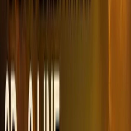
LXGROUP OFFICIAL TELEGRAM GROUP
-Link Group : t.me/lombaharianlxgroup ( ROOM
LOMBA HARIAN LXGROUP )
🕑 JAM BUKA & TUTUP PASARAN
- Sydneypools : Buka 08:00 WIB – Tutup 13:00
WIB
- Hongkongpools : Buka 17:00 WIB – Tutup 22:00
WIB
HADIAH LOMBA 3D-3LINE (Min. Bet Rp10.000)