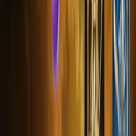
- HIBURAN - 100.000
- HIBURAN - 100.000
- HIBURAN - 100.000
- HIBURAN - 100.000
*- JUARA PRIZE 5: Rp700.000
- HIBURAN - 50.000