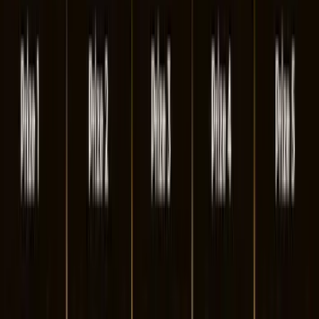
berkembang, banyak platform berlomba-lomba
memberikan penawaran terbaik bagi para
penggunanya. Salah satu yang menonjol adalah
18TOTO
, yang dikenal dengan program bonus new
member terbesar serta berbagai keuntungan
menarik yang sulit untuk dilewatkan. Bagi para
pemula maupun pemain berpengalaman, kehadiran
bonus ini menjadi daya tarik utama untuk memulai
pengalaman bermain yang lebih menguntungkan.
Bonus new member
dari 18TOTO dirancang khusus
untuk memberikan nilai tambah sejak awal
pendaftaran. Dengan nominal bonus yang besar,
pengguna baru memiliki kesempatan lebih luas
untuk mengeksplorasi berbagai permainan tanpa
harus mengeluarkan modal besar. Hal ini tentu
menjadi keuntungan tersendiri, terutama bagi
mereka yang ingin mencoba peruntungan sekaligus
memahami sistem permainan yang tersedia.