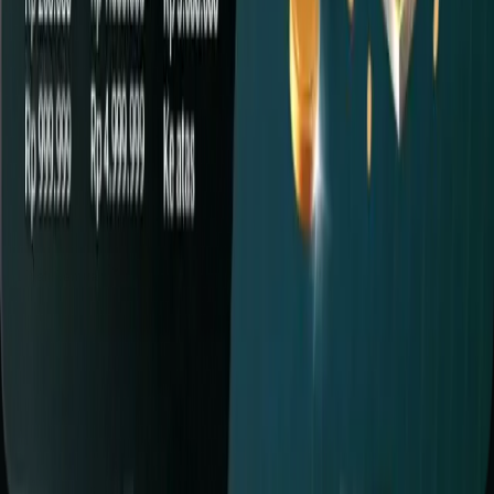
Dengan berbagai keuntungan yang ditawarkan,
tidak heran jika 18TOTO menjadi salah satu platform
yang banyak diminati. Bonus new member terbesar
yang disertai promo menarik, pelayanan profesional,
serta sistem yang aman menjadikan 18TOTO sebagai
solusi
hiburan online
yang lengkap dan
menguntungkan. Bagi Anda yang sedang mencari
platform dengan banyak keuntungan sejak awal,
18TOTO bisa menjadi pilihan yang layak untuk
dipertimbangkan.
Lihat Semua
home
explore
promo
dompet
livechat