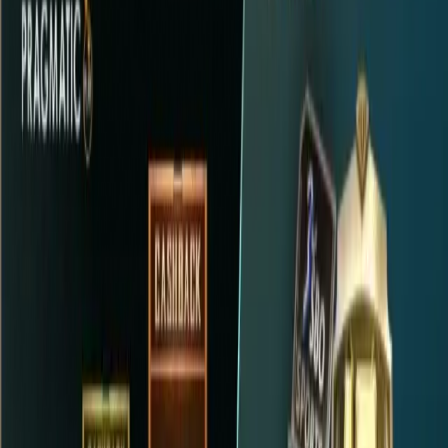
(withdraw)
atau digunakan kembali untuk
bermain.
Promo dapat berubah sewaktu-waktu tanpa
pemberitahuan sebelumnya.
Semua keputusan dari pihak
LXGROUP bersifat
final dan tidak dapat diganggu gugat
.
Cashback tidak berlaku untuk
Safety
Bet
dan
Cashback Hunter
.
Jika terindikasi adanya kecurangan seperti
Safety Bet
atau
Cashback Hunter
,
saldo akan
hangus
dan akun akan diblokir permanen
beserta saldo di dalamnya.
Klaim cashback hanya dapat dilakukan pada
periode pembagian yang ditentukan dan paling
lambat 7 hari setelah periode tersebut berakhir
Catatan:
Apabila pada periode pembagian cashback Anda
tidak menerima bonus, artinya jumlah
kekalahan
belum mencapai minimal
Rp200.000
. Perhitungan cashback dihitung
dari
jumlah taruhan yang dimainkan, bukan
dari nominal deposit
.