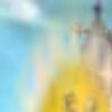
Daftar
Masuk
sport
Cari Permainan
Provider :
All
Sports Book
SBOBET
Sports Book
Saba
E-Sports
Saba
3
/
3
Game
Page
1
of
1
18TOTO Bonus New Membe
Dalam dunia hiburan online yang semakin berkembang