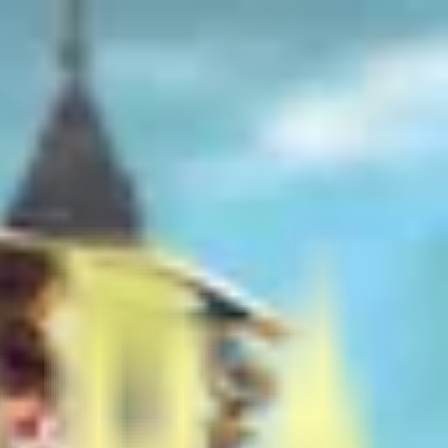
k Keuntungan
ran terbaik bagi para penggunanya. Salah satu yang