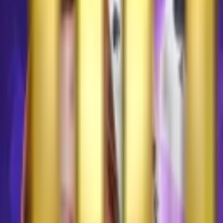
12
Game
Page
1
of
1
18TOTO Bonus New
Member Terbesar dengan
Banyak Keuntungan
Dalam dunia hiburan online yang semakin
berkembang, banyak platform berlomba-lomba
memberikan penawaran terbaik bagi para
penggunanya. Salah satu yang menonjol adalah
18TOTO
, yang dikenal dengan program bonus new
member terbesar serta berbagai keuntungan
menarik yang sulit untuk dilewatkan. Bagi para
pemula maupun pemain berpengalaman, kehadiran
bonus ini menjadi daya tarik utama untuk memulai
pengalaman bermain yang lebih menguntungkan.