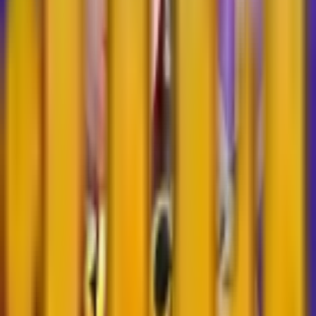
Tidak hanya itu, 18TOTO juga dikenal dengan
sistem
pelayanan
yang cepat dan responsif. Dukungan
customer service yang tersedia 24 jam memastikan
setiap kendala atau pertanyaan pengguna dapat
ditangani dengan baik. Keamanan data pengguna
juga menjadi prioritas utama, sehingga pemain dapat
merasa nyaman dan aman saat melakukan transaksi
maupun bermain di platform ini.
Keunggulan lainnya terletak pada kemudahan akses
dan tampilan platform yang user-friendly. Baik
melalui perangkat desktop maupun mobile,
pengguna dapat dengan mudah menikmati berbagai
fitur yang tersedia tanpa hambatan. Hal ini
menjadikan 18TOTO sebagai pilihan tepat bagi siapa
saja yang menginginkan pengalaman bermain yang
praktis dan efisien
.
Dengan berbagai keuntungan yang ditawarkan,
tidak heran jika 18TOTO menjadi salah satu platform