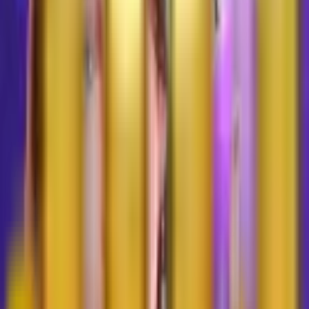
Bonus new member
dari 18TOTO dirancang khusus
untuk memberikan nilai tambah sejak awal
pendaftaran. Dengan nominal bonus yang besar,
pengguna baru memiliki kesempatan lebih luas
untuk mengeksplorasi berbagai permainan tanpa
harus mengeluarkan modal besar. Hal ini tentu
menjadi keuntungan tersendiri, terutama bagi
mereka yang ingin mencoba peruntungan sekaligus
memahami sistem permainan yang tersedia.
Selain bonus yang menggiurkan, 18TOTO juga
menawarkan berbagai promo tambahan yang rutin
diperbarui. Mulai dari
cashback
, bonus deposit harian,
hingga program loyalitas yang memberikan reward
bagi pemain aktif. Kombinasi dari berbagai promo ini
membuat setiap aktivitas bermain menjadi lebih
bernilai dan memberikan peluang keuntungan yang
lebih besar.