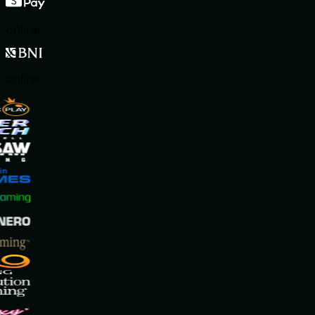
online
online