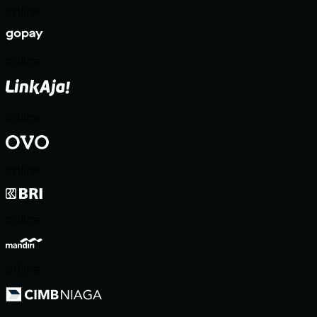
online
online
online
online
online
online