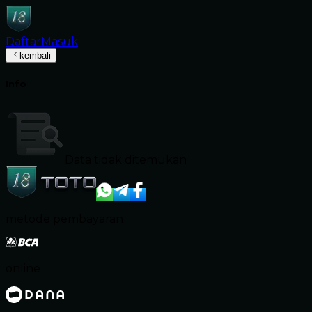
Daftar
Masuk
kembali
Info
Data tidak ditemukan
metode pembayaran
online