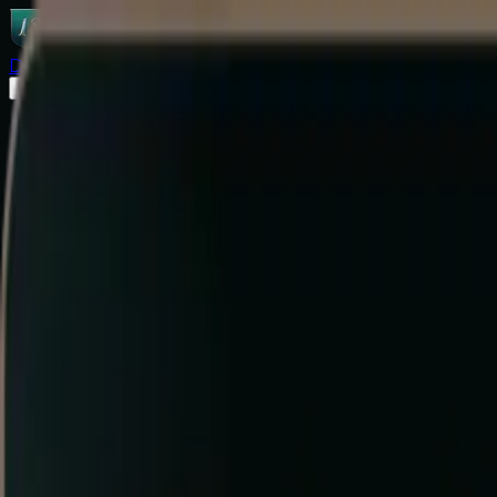
Daftar
Masuk
kembali
Info
APK RESMI!
KABAR GEMBIRA UNTUK SEMUA PLAYER LXGROUP
Kini seluruh website di bawah naungan LXGROUP t
Keuntungan menggunakan APK sebagai berikut :
✅ Perlindungan dari Phishing & Situs Palsu
✅ Bebas Blokir & Gangguan
✅ Performa Lebih Cepat saat Bermain
✅ Bonus menarik KHUSUS Pengguna APK!!