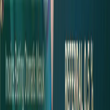
pendaftaran. Dengan nominal bonus yang besar,
pengguna baru memiliki kesempatan lebih luas
untuk mengeksplorasi berbagai permainan tanpa
harus mengeluarkan modal besar. Hal ini tentu
menjadi keuntungan tersendiri, terutama bagi
mereka yang ingin mencoba peruntungan sekaligus
memahami sistem permainan yang tersedia.
Selain bonus yang menggiurkan, 18TOTO juga
menawarkan berbagai promo tambahan yang rutin
diperbarui. Mulai dari
cashback
, bonus deposit harian,
hingga program loyalitas yang memberikan reward
bagi pemain aktif. Kombinasi dari berbagai promo ini
membuat setiap aktivitas bermain menjadi lebih
bernilai dan memberikan peluang keuntungan yang
lebih besar.
Tidak hanya itu, 18TOTO juga dikenal dengan
sistem
pelayanan
yang cepat dan responsif. Dukungan
customer service yang tersedia 24 jam memastikan
setiap kendala atau pertanyaan pengguna dapat