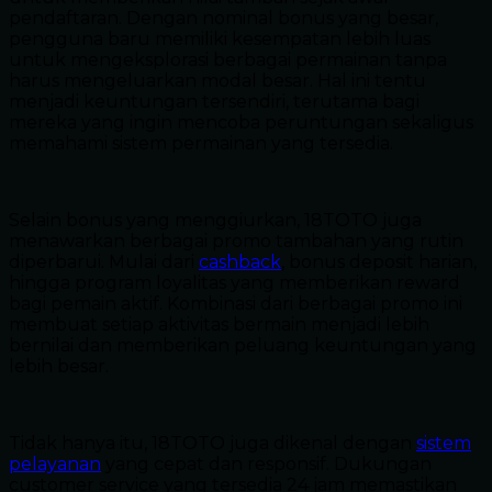
pendaftaran. Dengan nominal bonus yang besar,
pengguna baru memiliki kesempatan lebih luas
untuk mengeksplorasi berbagai permainan tanpa
harus mengeluarkan modal besar. Hal ini tentu
menjadi keuntungan tersendiri, terutama bagi
mereka yang ingin mencoba peruntungan sekaligus
memahami sistem permainan yang tersedia.
Selain bonus yang menggiurkan, 18TOTO juga
menawarkan berbagai promo tambahan yang rutin
diperbarui. Mulai dari
cashback
, bonus deposit harian,
hingga program loyalitas yang memberikan reward
bagi pemain aktif. Kombinasi dari berbagai promo ini
membuat setiap aktivitas bermain menjadi lebih
bernilai dan memberikan peluang keuntungan yang
lebih besar.
Tidak hanya itu, 18TOTO juga dikenal dengan
sistem
pelayanan
yang cepat dan responsif. Dukungan
customer service yang tersedia 24 jam memastikan