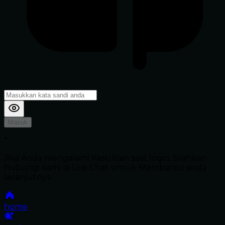
Masuk
*
Jika Anda mengalami Kesulitan saat login, Silahkan
hubungi kami di Live Chat untuk Membantu anda
selanjutnya
home